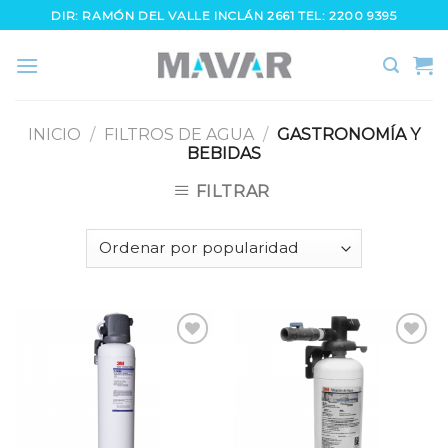
Skip
DIR: RAMÓN DEL VALLE INCLÁN 2661 TEL: 2200 9395
to
content
INICIO
/
FILTROS DE AGUA
/
GASTRONOMÍA Y
BEBIDAS
FILTRAR
Añadir
Añadir
a la
a la
lista
lista
de
de
deseos
deseos