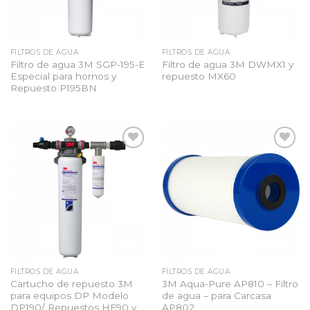
FILTROS DE AGUA
FILTROS DE AGUA
Filtro de agua 3M SGP-195-E
Filtro de agua 3M DWMX1 y
Especial para hornos y
repuesto MX60
Repuesto P195BN
Añadir
Añadir
a la
a la
lista
lista
de
de
deseos
deseos
FILTROS DE AGUA
FILTROS DE AGUA
Cartucho de repuesto 3M
3M Aqua-Pure AP810 – Filtro
para equipos DP Modelo
de agua – para Carcasa
DP190/ Repuestos HF90 y
AP802