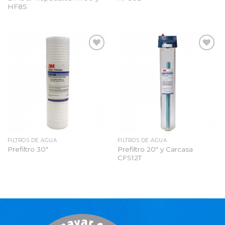
HF8S
Añadir
Añadir
a la
a la
lista
lista
de
de
deseos
deseos
FILTROS DE AGUA
FILTROS DE AGUA
Prefiltro 20″ y Carcasa
Prefiltro 30″
CFS12T