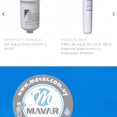
a la
a la
lista
lista
de
de
deseos
deseos
DOMÉSTICO Y COMERCIAL
FILTROS DE AGUA
3M Aqua-Pure AP200 y
Filtro de agua 3M SGP-195-E
AP217
Especial para hornos y
Repuesto P195BN