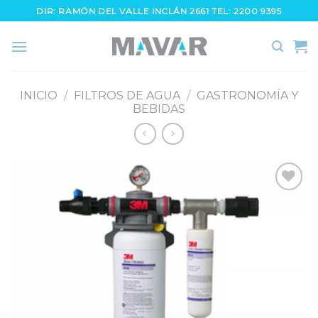
Skip
DIR: RAMÓN DEL VALLE INCLÁN 2661 TEL: 2200 9395
to
content
INICIO
/
FILTROS DE AGUA
/
GASTRONOMÍA Y
BEBIDAS
Añadir
a la
lista de
deseos