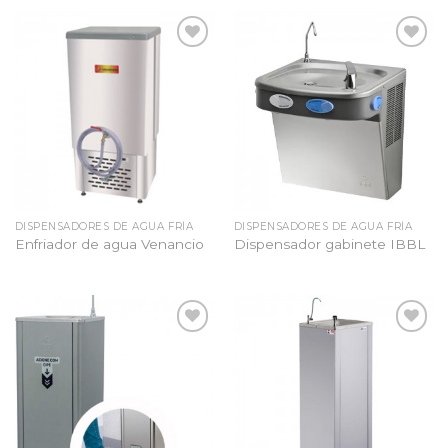
Añadir
Añadir
a la
a la
lista
lista
de
de
deseos
deseos
DISPENSADORES DE AGUA FRÍA
DISPENSADORES DE AGUA FRÍA
Enfriador de agua Venancio
Dispensador gabinete IBBL
Añadir
Añadir
a la
a la
lista
lista
de
de
deseos
deseos