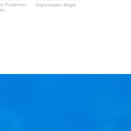
r Puripress -
Dispensador Begel
es-