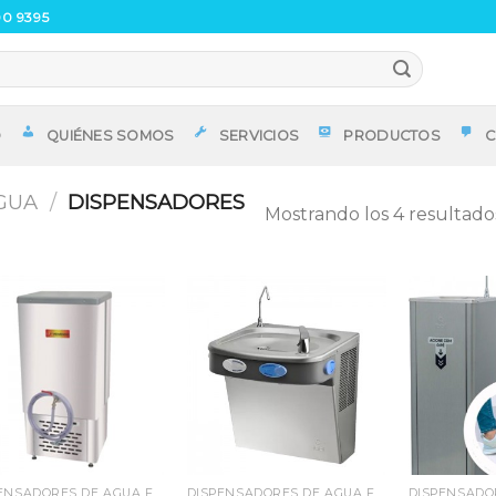
00 9395
O
QUIÉNES SOMOS
SERVICIOS
PRODUCTOS
C
GUA
/
DISPENSADORES
Mostrando los 4 resultado
Añadir
Añadir
a la
a la
lista
lista
de
de
deseos
deseos
DISPENSADORES DE AGUA FRÍA
DISPENSADORES DE AGUA FRÍA