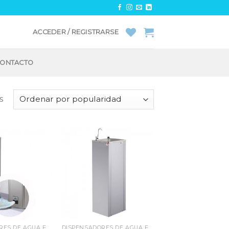
ACCEDER / REGISTRARSE
ONTACTO
s
Añadir
Añadir
a la
a la
lista
lista
de
de
deseos
deseos
DISPENSADORES DE AGUA FRÍA
DISPENSADORES DE AGUA FRÍA