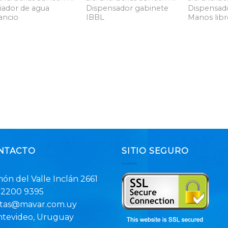
iador de agua
Dispensador gabinete
Dispensado
ancio
IBBL
Manos libr
NTACTO
SITIO SEGURO
ón del Valle Inclán 2661
: 2200 9395
tas@mavar.com.uy
tevideo, Uruguay