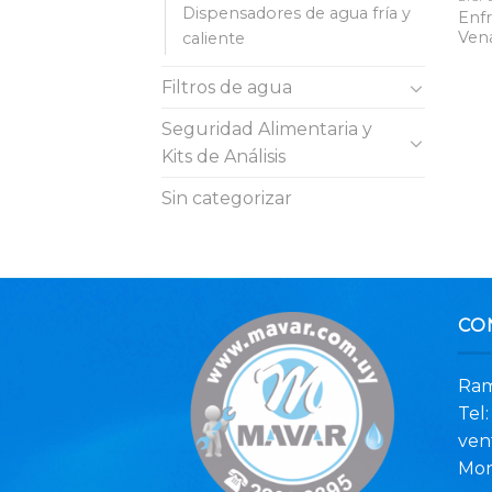
Dispensadores de agua fría y
Enfr
Ven
caliente
Filtros de agua
Seguridad Alimentaria y
Kits de Análisis
Sin categorizar
CO
Ram
Tel
ven
Mon