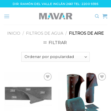
Skip
DIR: RAMÓN DEL VALLE INCLÁN 2661 TEL: 2200 9395
to
content
INICIO
/
FILTROS DE AGUA
/
FILTROS DE AIRE
FILTRAR
Añadir
Añadir
a la
a la
lista
lista
de
de
deseos
deseos