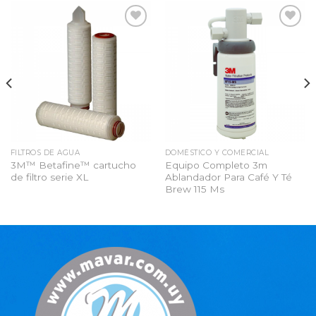
Añadir
Añadir
a la
a la
lista
lista
de
de
deseos
deseos
FILTROS DE AGUA
DOMÉSTICO Y COMERCIAL
3M™ Betafine™ cartucho
Equipo Completo 3m
de filtro serie XL
Ablandador Para Café Y Té
Brew 115 Ms